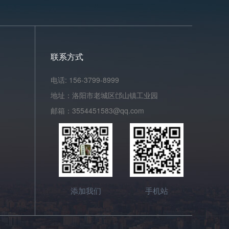
联系方式
电话: 156-3799-8999
地址：洛阳市老城区邙山镇工业园
邮箱：3554451583@qq.com
添加我们
手机站