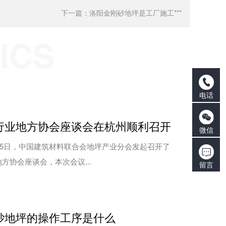
下一篇：
洛阳金刚砂地坪是工厂施工***
ICS
电话
行业地方协会座谈会在杭州顺利召开
微信
月5日，中国建筑材料联合会地坪产业分会发起召开了
方协会座谈会，本次会议...
留言
砂地坪的操作工序是什么