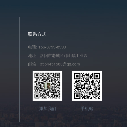
联系方式
电话: 156-3799-8999
地址：洛阳市老城区邙山镇工业园
邮箱：3554451583@qq.com
添加我们
手机站