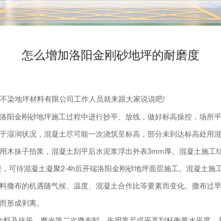
怎么增加洛阳金刚砂地坪的耐磨度
尘不染地坪材料有限公司工作人员就来跟大家说说吧!
阳金刚砂地坪施工过程中进行抄平、放线，做好标高操控，场所平
湿润状况，混凝土尽可能一次浇筑至标高，部分未到达标高处用混
木抹子拍浆，混凝土刮平后水泥浆浮出外表3mm厚。混凝土施工结
，可待混凝土凝聚2-4h后开端洛阳金刚砂地坪面层施工。混凝土施
撒布的机遇随气候、温度、混凝土合作比等要素而变化。撒布过早会
而形成剥离。
合料及抹平、磨光第二次撒布时，先用靠尺或平直刮杆衡量水平度，