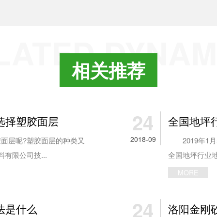
LATED DYNAM
相关推荐
24
选择塑胶面层
全国地坪
2018-09
面层呢?塑胶面层的种类又
2019年1
有限公司技...
全国地坪行业地
MORE
24
法是什么
洛阳金刚