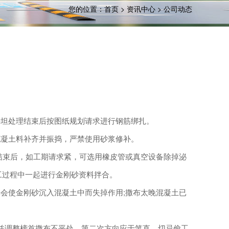
您的位置：
首页
>
资讯中心
>
公司动态
坦处理结束后按图纸规划请求进行钢筋绑扎。
凝土料补齐并振捣，严禁使用砂浆修补。
束后，如工期请求紧，可选用橡皮管或真空设备除掉泌
工过程中一起进行金刚砂资料拌合。
使金刚砂沉入混凝土中而失掉作用;撒布太晚混凝土已
并调整榜首撒布不平处，第二次方向应于笔直。切忌偷工