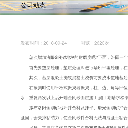
公司动态
发布时间：2018-09-24 浏览：2623次
怎么增加
的耐磨度呢?下面，洛阳一
洛阳金刚砂地坪
首先要垫层处理，垫层处理即进行场所平坦处理，在洛
其次，基层混凝土浇筑混凝土浇筑前要浇水使地基处于
在振捣时使用平板式振捣器振捣，柱、边、角等部位用
水，重复两次以上后开端金刚砂面层施工;如工期请求松缓
撒布洛阳金刚砂地坪拌合料及抹平、磨光金刚砂拌合料
凝固，会失掉粘结力，使金刚砂拌合料无法与混凝土粘合
另外，需要注意的是在第二次撒布
拌
洛阳金刚砂地坪